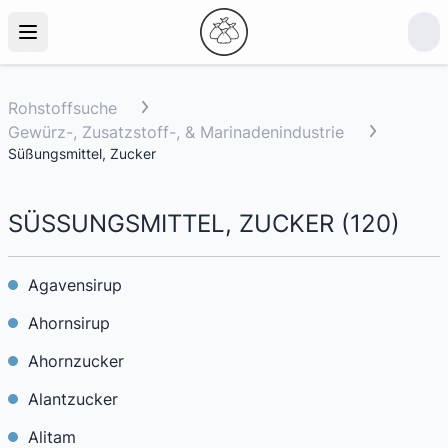
Rohstoffsuche
Gewürz-, Zusatzstoff-, & Marinadenindustrie
Süßungsmittel, Zucker
SÜSSUNGSMITTEL, ZUCKER
(
120
)
Agavensirup
Ahornsirup
Ahornzucker
Alantzucker
Alitam