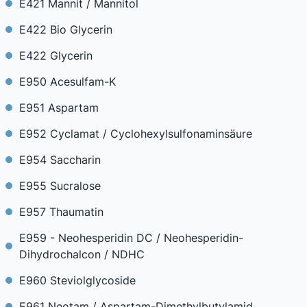
E421 Mannit / Mannitol
E422 Bio Glycerin
E422 Glycerin
E950 Acesulfam-K
E951 Aspartam
E952 Cyclamat / Cyclohexylsulfonaminsäure
E954 Saccharin
E955 Sucralose
E957 Thaumatin
E959 - Neohesperidin DC / Neohesperidin-
Dihydrochalcon / NDHC
E960 Steviolglycoside
E961 Neotam / Aspartam-Dimethylbutylamid