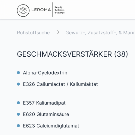
Rohstoffsuche
Gewürz-, Zusatzstoff-, & Mari
GESCHMACKSVERSTÄRKER
(
38
)
Alpha-Cyclodextrin
E326 Caliumlactat / Kaliumlaktat
E357 Kaliumadipat
E620 Glutaminsäure
E623 Calciumdiglutamat