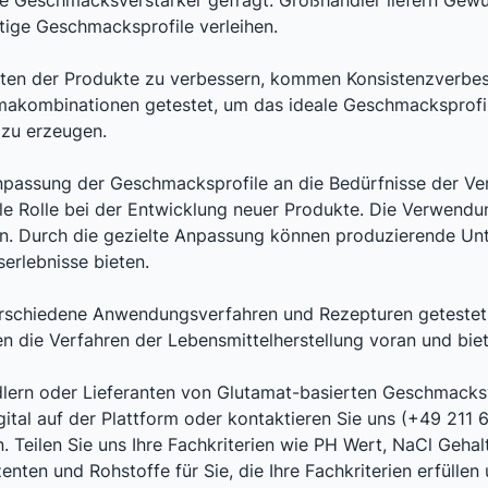
he Geschmacksverstärker gefragt. Großhändler liefern Gew
tige Geschmacksprofile verleihen.
ten der Produkte zu verbessern, kommen Konsistenzverbess
ombinationen getestet, um das ideale Geschmacksprofil zu
 zu erzeugen.
npassung der Geschmacksprofile an die Bedürfnisse der Ver
rale Rolle bei der Entwicklung neuer Produkte. Die Verwen
 Durch die gezielte Anpassung können produzierende Unte
erlebnisse bieten.
rschiedene Anwendungsverfahren und Rezepturen getestet,
en die Verfahren der Lebensmittelherstellung voran und bie
dlern oder Lieferanten von Glutamat-basierten Geschmacks
gital auf der Plattform oder kontaktieren Sie uns (+49 21
 Teilen Sie uns Ihre Fachkriterien wie PH Wert, NaCl Gehalt, 
enten und Rohstoffe für Sie, die Ihre Fachkriterien erfüllen